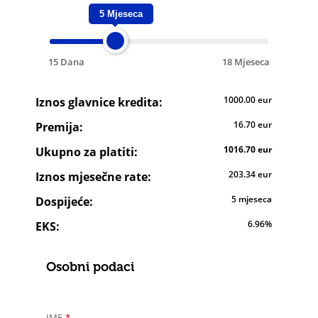
5 Mjeseca
15 Dana
18 Mjeseca
Detalji
1000.00 eur
Iznos glavnice kredita:
o
16.70 eur
kreditu
Premija:
-
1016.70 eur
Ukupno za platiti:
detalji
o
203.34 eur
Iznos mjesečne rate:
troškovima
i
5 mjeseca
Dospijeće:
datum
dospijeća
6.96%
EKS:
Osobni podaci
IME
*