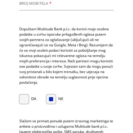
BROJ MOBITELA
*
Dopuštam Multitude Bank p.l.c. da koristi moje osobne
podatke u svrhu isporuke prilagođenih oglasa putem
svojih partnera za oglašavanje (uključujući ali ne
ograničavajući se na Google, Meta i Bing). Razumijem da
će se moji osobni podaci koristiti za poboljšanje mog
iskustva pokazujući mi relevantne oglasa na temelju
mojih preferencija i interesa. Naši partneri mogu koristiti
ove podatke u svoje svrhe. Svjestan sam da mogu povući
svoj pristanak u bilo kojem trenutku, bez utjecaja na
zakonitost obrade na temelju suglasnosti prije njezina
povlačenja.
DA
NE
Slažem se primati ponude putem izravnog marketinga te
ankete o proizvodima i uslugama Multitude bank p.l.c.
(putem elektroničke pošte, SMS poruka, društvenih